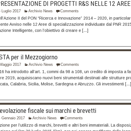
PRESENTAZIONE DI PROGETTI R&S NELLE 12 AREE
 Luglio 2017
Archivio News
Comments
ll’Azione II del PON “Ricerca e Innovazione” 2014 – 2020, in particolare 
resente Avviso nelle 12 Aree di specializzazione individuate dal PNR 201
ione Intelligente, con l’obiettivo di creare e […]
TA per il Mezzogiorno
 Maggio 2017
Archivio News
Comments
016 ha introdotto all’art. 1, commi da 98 a 108, un credito di imposta a
re 2019, acquisiscano nuovi beni strumentali destinati alle strutture pr
cata, Calabria, Sicilia, Molise, Sardegna e Abruzzo. Gli investimenti […
volazione fiscale sui marchi e brevetti
4 Gennaio 2017
Archivio News
Comments
zione per l’utilizzo di marchi, brevetti e altri beni immateriali. La dispo