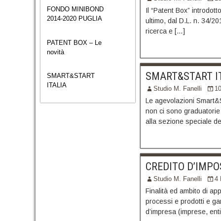
FONDO MINIBOND
Il “Patent Box” introdott
2014-2020 PUGLIA
ultimo, dal D.L. n. 34/20
ricerca e […]
PATENT BOX – Le
novità
SMART&START I
SMART&START
ITALIA
Studio M. Fanelli
1
Le agevolazioni Smart&Sta
non ci sono graduatorie e
alla sezione speciale d
CREDITO D’IMPO
Studio M. Fanelli
4 
Finalità ed ambito di ap
processi e prodotti e gara
d’impresa (imprese, enti