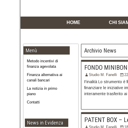
HOME
CHI SIA
Archivio News
Menù
Metodo incentivi di
FONDO MINIBOND
finanza agevolata
Finanza alternativa ai
Studio M. Fanelli
2
canali bancari
Finalità Lo strumento è 
finanziare le iniziative 
La notizia in primo
interamente trasferito ai
piano
Contatti
PATENT BOX – Le
News in Evidenza
Studio M. Fanelli
18