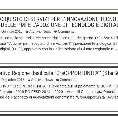
ACQUISTO DI SERVIZI PER L’INNOVAZIONE TECNO
ELLE PMI E L’ADOZIONE DI TECNOLOGIE DIGITALI
4 Gennaio 2019
Archivio News
Comments
pertura dello sportello telematico dalle ore 8.00 del giorno 16/01/2019 a
ata “Voucher per l’acquisto di servizi per l’innovazione tecnologica, S
 digitali (ITC)”, approvato con la Deliberazione di Giunta Regionale n. 
ativo Regione Basilicata “CreOPPORTUNITA'” (Star
0 Dicembre 2018
Archivio News
Comments
 ” CreOPPORTUNITA’ ” Pubblicata sul Supplemento al BUR n. 40 de
6 ottobre 2016 PO FESR 2014 – 2020 – Asse III Competitività-Priorità 
ione del Pacchetto di Agevolazioni denominato “CreoOpportunità’: Avvi